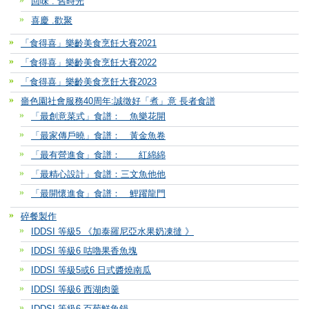
回味 . 舊時光
喜慶 .歡聚
「食得喜」樂齡美食烹飪大賽2021
「食得喜」樂齡美食烹飪大賽2022
「食得喜」樂齡美食烹飪大賽2023
嗇色園社會服務40周年:誠徵好「煮」意 長者食譜
「最創意菜式」食譜： 魚樂花開
「最家傳戶曉」食譜： 黃金魚卷
「最有營進食」食譜： 紅綿綿
「最精心設計」食譜：三文魚他他
「最開懷進食」食譜： 鯉躍龍門
碎餐製作
IDDSI 等級5 《加泰羅尼亞水果奶凍撻 》
IDDSI 等級6 咕嚕果香魚塊
IDDSI 等級5或6 日式醬燒南瓜
IDDSI 等級6 西湖肉羹
IDDSI 等級6 百菊鮮魚鍋