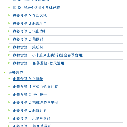
IDDSI 等級4 懷舊小食砵仔糕
糊餐食譜 A 春回大地
糊餐食譜 B 彩鳳朝皇
糊餐食譜 C 活出彩虹
糊餐食譜 D 葡國雞
糊餐食譜 E 繽紛杯
糊餐食譜 F 小米薏米山藥粥 (適合春季食用)
糊餐食譜 G 蕃薯蛋撻 (秋天適用)
正餐製作
正餐食譜 A 八寶卷
正餐食譜 B 三椒五色喜迎春
正餐食譜 C 得心應手
正餐食譜 D 福載滿袋喜平安
正餐食譜 E 彩蝶迎春
正餐食譜 F 忘憂草蒸雞
正餐食譜 G 養血黃鱔飯