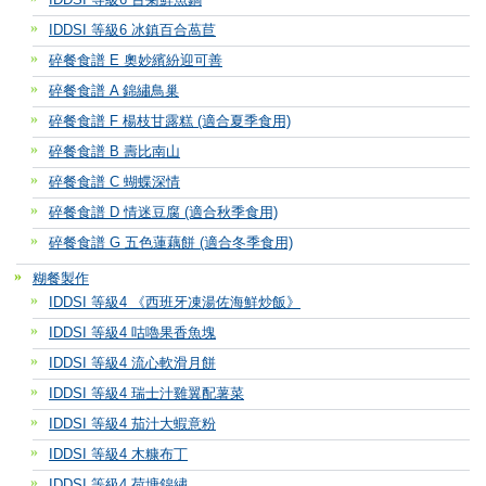
IDDSI 等級6 冰鎮百合萵苣
碎餐食譜 E 奧妙繽紛迎可善
碎餐食譜 A 錦繡鳥巢
碎餐食譜 F 楊枝甘露糕 (適合夏季食用)
碎餐食譜 B 壽比南山
碎餐食譜 C 蝴蝶深情
碎餐食譜 D 情迷豆腐 (適合秋季食用)
碎餐食譜 G 五色蓮藕餅 (適合冬季食用)
糊餐製作
IDDSI 等級4 《西班牙凍湯佐海鮮炒飯》
IDDSI 等級4 咕嚕果香魚塊
IDDSI 等級4 流心軟滑月餅
IDDSI 等級4 瑞士汁雞翼配薯菜
IDDSI 等級4 茄汁大蝦意粉
IDDSI 等級4 木糠布丁
IDDSI 等級4 荷塘錦繡